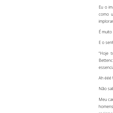
Eu o im
como u
implora
É muito
E o sen
“Hoje 
Bettenc
essencia
Ah ééé !
Não sab
Meu car
homens 