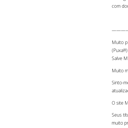
com dou
———
Muito p
(Puxa!!!)
Salve M
Muito m
Sinto-m
atualiz
O site 
Seus tí
muito p