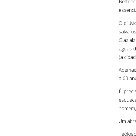
Bettenc
essencia
O dilúv
salva o
Glazialz
águas d
(a cida
Ademais
a 60 an
É preci
esquecen
homem, 
Um abra
Teólogo 