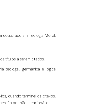
com doutorado em Teologia Moral,
s títulos a serem citados.
a teologal, germânica e lógica
os, quando terminei de citá-los,
, perdão por não mencioná-lo.