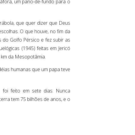
táfora, um pano-de-fundo para o
rábola, que quer dizer que Deus
escolhas. O que houve, no fim da
s do Golfo Pérsico e fez subir as
elógicas (1945) feitas em Jericó
00 km da Mesopotâmia.
 idéias humanas que um papa teve
 foi feito em sete dias: Nunca
 terra tem 75 bilhões de anos, e o