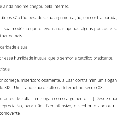
le ainda não me chegou pela Internet.
 títulos são tão pesados, sua argumentação, em contra partida,
r sua modéstia que o levou a dar apenas alguns poucos e su
lhar demais.
caridade a sua!
or essa humildade inusual que o senhor é católico praticante.
ristia.
r começa, misericordiosamente, a usar contra mim um slogan
o XIX !. Um tiranossauro solto na Internet no século XX.
 antes de soltar um slogan como argumento — [ Desde qua
depreciativo, para não dizer ofensivo, o senhor o apoiou
 comovente.