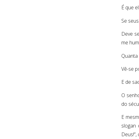
É que e
Se seus
Deve se
me humi
Quanta 
Vê-se p
E de sac
O senho
do sécul
E mesmo
slogan 
Deus!”,