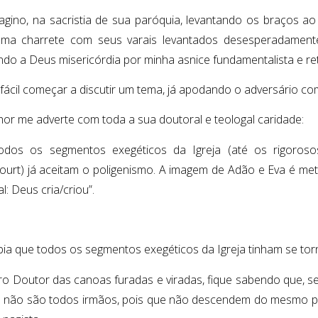
agino, na sacristia de sua paróquia, levantando os braços ao c
ma charrete com seus varais levantados desesperadament
ndo a Deus misericórdia por minha asnice fundamentalista e re
 fácil começar a discutir um tema, já apodando o adversário co
hor me adverte com toda a sua doutoral e teologal caridade:
todos os segmentos exegéticos da Igreja (até os rigoros
ourt) já aceitam o poligenismo. A imagem de Adão e Eva é me
l: Deus cria/criou”.
ia que todos os segmentos exegéticos da Igreja tinham se tor
o Doutor das canoas furadas e viradas, fique sabendo que, se
não são todos irmãos, pois que não descendem do mesmo pai