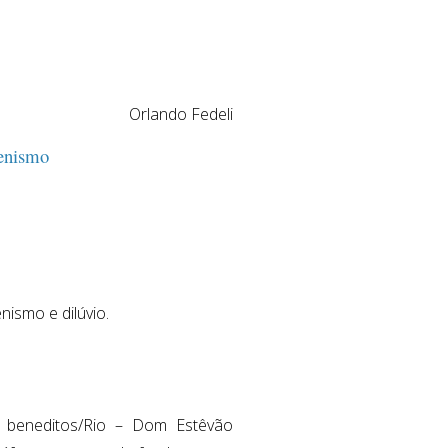
Orlando Fedeli
genismo
ismo e dilúvio.
s beneditos/Rio – Dom Estêvão