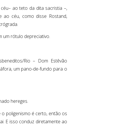
éu– ao teto da dita sacristia –,
e ao céu, como disse Rostand,
trógrada.
m um rótulo depreciativo.
osbeneditos/Rio – Dom Estêvão
táfora, um pano-de-fundo para o
nado hereges.
 o poligenismo é certo, então os
. E isso conduz diretamente ao