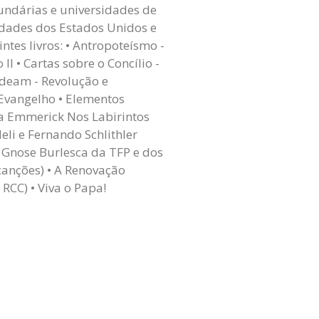
undárias e universidades de
idades dos Estados Unidos e
tes livros: • Antropoteísmo -
I • Cartas sobre o Concílio -
ideam - Revolução e
 Evangelho • Elementos
na Emmerick Nos Labirintos
eli e Fernando Schlithler
a Gnose Burlesca da TFP e dos
canções) • A Renovação
RCC) • Viva o Papa!