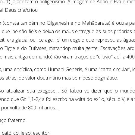
ourt) já aceitam o poligenismo. A imagem de Adão e Eva é me
l: Deus cria/criou.
io (consta também no Gilgamesh e no Mahãbarata) é outra pa
s que lhe são fiéis e deixa os maus entregue às suas próprias 
eit, era glacial ou Ice age, foi um degelo que represou as água
o Tigre e do Eufrates, matandop muita gente. Escavações arqu
de mais antiga do mundo)não viram traços de “dilúvio” aoi, a 4
, uma encíclica, como Humani Generis, é uma “carta circular”,
os atrás, de valor doutrinario mas sem peso dogmático.
so atualizar sua exegese… Só faltou vc dizer que o mundo
do que Gn 1,1-2,4a foi escrito na volta do exílio, século V, e a
por volta de 800 mil anos…
ço fraterno
católico, leigo, escritor,