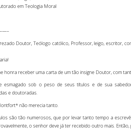
torado em Teologia Moral
——–
rezado Doutor, Teólogo católico, Professor, leigo, escritor, 
aria!
e honra receber uma carta de um tão insigne Doutor, com tanto
e esmagado sob o peso de seus títulos e de sua sabedori
adas e doutoradas.
Montfort* não merecia tanto.
tulos são tão numerosos, que por levar tanto tempo a escrevê-l
rovavelmente, o senhor deve já ter recebido outro mais. Então