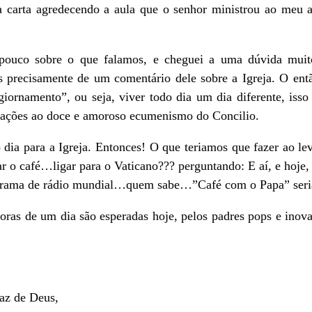
 carta agredecendo a aula que o senhor ministrou ao meu 
pouco sobre o que falamos, e cheguei a uma dúvida muit
 precisamente de um comentário dele sobre a Igreja. O entã
iornamento”, ou seja, viver todo dia um dia diferente, isso
ptações ao doce e amoroso ecumenismo do Concilio.
dia para a Igreja. Entonces! O que teriamos que fazer ao 
ar o café…ligar para o Vaticano??? perguntando: E aí, e hoje,
rograma de rádio mundial…quem sabe…”Café com o Papa” s
ras de um dia são esperadas hoje, pelos padres pops e inova
az de Deus,