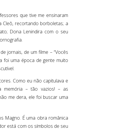
fessores que tive me ensinaram
Cleô, recortando borboletas; a
rato; Dona Lenindira com o seu
ornografia.
de jornais, de um filme – “Vocês
 foi uma época de gente muito
cutível.
utores. Como eu não capitulava e
a memória – tão vazios! – as
não me dera, ele foi buscar uma
rlos Magno. É uma obra românica
ador está com os símbolos de seu