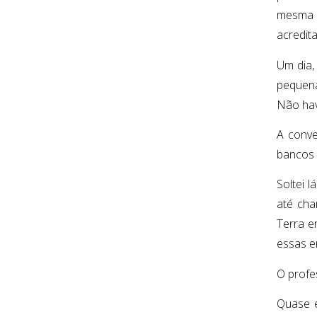
mesma h
acredit
Um dia,
pequena
Não hav
A conve
bancos 
Soltei 
até cha
Terra e
essas e
O profe
Quase e