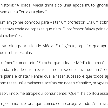
istória: “A Idade Média tinha sido uma época muito igno
avam que a Terra era plana”.
 um amigo me convidou para visitar um professor. Era um sobr
 estava cheia de rapazes que riam. O professor falava pelos 
ia palavrões.
rsa rolou para a Idade Média. Eu, ingênuo, repeti o que ap
de minhas escolas.
lá o “meu” comentário: “Eu acho que a Idade Média foi uma ép
mada a Idade das Trevas – na qual se queimava quem não er
ra plana e chata.” Pensei que ia fazer sucesso e que todos a
ram teses universalmente aceitas em nosso científico, progressi
ssor, rindo, me atropelou, contundente: “Quem lhe contou essa 
ngoli uma azeitona que comia, com caroço e tudo. A palavr