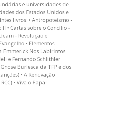
undárias e universidades de
idades dos Estados Unidos e
tes livros: • Antropoteísmo -
I • Cartas sobre o Concílio -
ideam - Revolução e
 Evangelho • Elementos
na Emmerick Nos Labirintos
eli e Fernando Schlithler
a Gnose Burlesca da TFP e dos
canções) • A Renovação
RCC) • Viva o Papa!