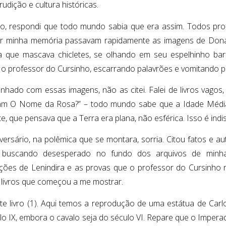
udição e cultura históricas.
to, respondi que todo mundo sabia que era assim. Todos pro
or minha memória passavam rapidamente as imagens de Dona 
 que mascava chicletes, se olhando em seu espelhinho ba
 o professor do Cursinho, escarrando palavrões e vomitando p
nhado com essas imagens, não as citei. Falei de livros vagos, 
am O Nome da Rosa?” – todo mundo sabe que a Idade Média
e, que pensava que a Terra era plana, não esférica. Isso é indis
ersário, na polêmica que se montara, sorria. Citou fatos e a
ia, buscando desesperado no fundo dos arquivos de minh
ções de Lenindira e as provas que o professor do Cursinho 
e livros que começou a me mostrar.
ste livro (1). Aqui temos a reprodução de uma estátua de Ca
lo IX, embora o cavalo seja do século VI. Repare que o Imper