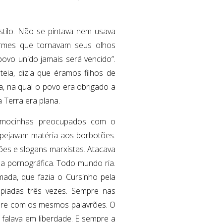
estilo. Não se pintava nem usava
ormes que tornavam seus olhos
ovo unido jamais será vencido”.
eia, dizia que éramos filhos de
, na qual o povo era obrigado a
 Terra era plana.
e mocinhas preocupados com o
spejavam matéria aos borbotões.
ões e slogans marxistas. Atacava
da pornográfica. Todo mundo ria.
ada, que fazia o Cursinho pela
s piadas três vezes. Sempre nas
pre com os mesmos palavrões. O
alava em liberdade. E sempre a