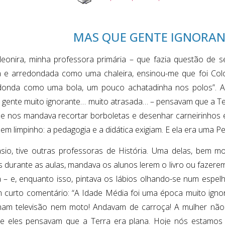
MAS QUE GENTE IGNORA
eonira, minha professora primária – que fazia questão de
a e arredondada como uma chaleira, ensinou-me que foi C
donda como uma bola, um pouco achatadinha nos polos”. A
 gente muito ignorante… muito atrasada… – pensavam que a Te
ue nos mandava recortar borboletas e desenhar carneirinhos
bem limpinho: a pedagogia e a didática exigiam. E ela era uma P
sio, tive outras professoras de História. Uma delas, bem m
es durante as aulas, mandava os alunos lerem o livro ou fazere
la – e, enquanto isso, pintava os lábios olhando-se num espe
m curto comentário: “A Idade Média foi uma época muito ignor
ham televisão nem moto! Andavam de carroça! A mulher não t
 e eles pensavam que a Terra era plana. Hoje nós estamos