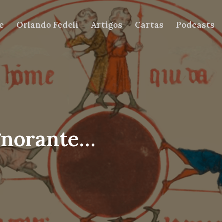
e
Orlando Fedeli
Artigos
Cartas
Podcasts
gnorante…