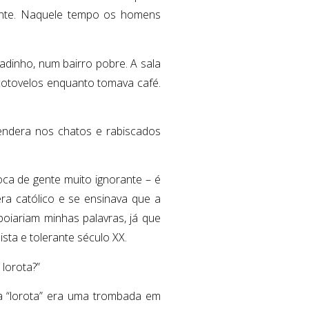
rante. Naquele tempo os homens
adinho, num bairro pobre. A sala
cotovelos enquanto tomava café.
rendera nos chatos e rabiscados
oca de gente muito ignorante – é
a católico e se ensinava que a
poiariam minhas palavras, já que
sta e tolerante século XX.
lorota?”
a “lorota” era uma trombada em