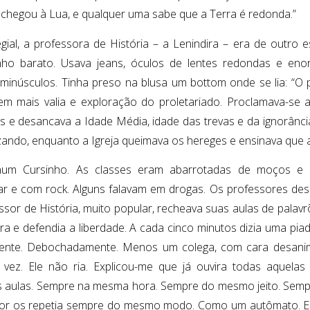
hegou à Lua, e qualquer uma sabe que a Terra é redonda.”
gial, a professora de História – a Lenindira – era de outro 
nho barato. Usava jeans, óculos de lentes redondas e en
minúsculos. Tinha preso na blusa um bottom onde se lia: “O p
em mais valia e exploração do proletariado. Proclamava-se at
 e desancava a Idade Média, idade das trevas e da ignorância
ezando, enquanto a Igreja queimava os hereges e ensinava que a
 num Cursinho. As classes eram abarrotadas de moços 
lar e com rock. Alguns falavam em drogas. Os professores de
ssor de História, muito popular, recheava suas aulas de palavr
ra e defendia a liberdade. A cada cinco minutos dizia uma pia
ente. Debochadamente. Menos um colega, com cara desanim
a vez. Ele não ria. Explicou-me que já ouvira todas aquela
aulas. Sempre na mesma hora. Sempre do mesmo jeito. Sem
or os repetia sempre do mesmo modo. Como um autômato. E f