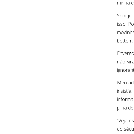
minha er
Sem jei
isso. P
mocinha
bottom;
Envergo
não vir
ignorant
Meu adv
insist
informa
pilha d
“Veja e
do sécu