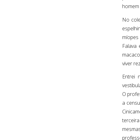
homem c
No cole
espelhi
míopes 
Falava 
macacos
viver r
Entrei
vestibu
O profe
a censu
Cinicam
terceir
mesmas 
profess