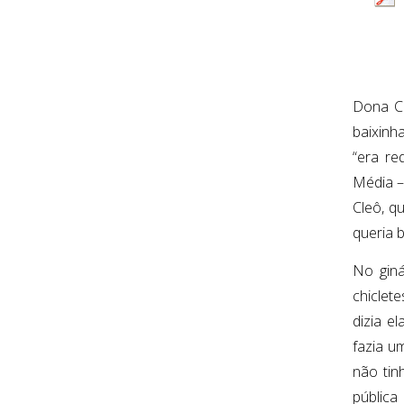
Dona Cl
baixinh
“era re
Média –
Cleô, q
queria 
No giná
chiclet
dizia e
fazia u
não tin
pública