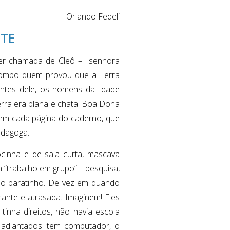
Orlando Fedeli
NTE
 ser chamada de Cleô – senhora
olombo quem provou que a Terra
ntes dele, os homens da Idade
rra era plana e chata. Boa Dona
 em cada página do caderno, que
edagoga.
ocinha e de saia curta, mascava
m “trabalho em grupo” – pesquisa,
lho baratinho. De vez em quando
ante e atrasada. Imaginem! Eles
inha direitos, não havia escola
 adiantados: tem computador, o