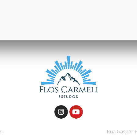
i.
Rua Gaspar F