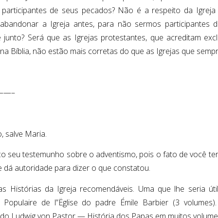
participantes de seus pecados? Não é a respeito da Igreja
abandonar a Igreja antes, para não sermos participantes de
e junto? Será que as Igrejas protestantes, que acreditam ex
 na Bíblia, não estão mais corretas do que as Igrejas que se
——–
, salve Maria.
o seu testemunho sobre o adventismo, pois o fato de você ter
e dá autoridade para dizer o que constatou.
as Histórias da Igreja recomendáveis. Uma que lhe seria út
e Populaire de l”Ëglise do padre Émile Barbier (3 volumes
ido Ludwig von Pastor — História dos Papas em muitos volume