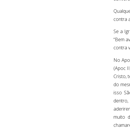
Qualque
contra 
Se a Igr
“Bem av
contra v
No Apoc
(Apoc II
Cristo, 
do mesm
isso Sã
dentro,
aderire
muito d
chamare