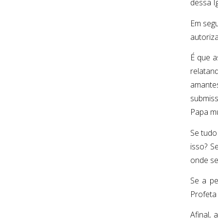
dessa I
Em segu
autoriz
É que a
relatan
amantes
submiss
Papa mul
Se tudo
isso? S
onde se
Se a pe
Profeta
Afinal,