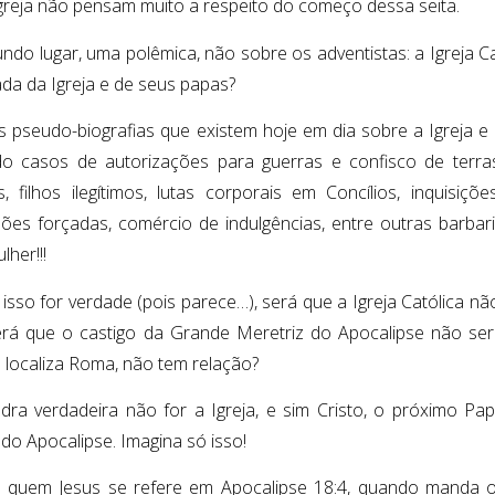
greja não pensam muito a respeito do começo dessa seita.
ndo lugar, uma polêmica, não sobre os adventistas: a Igreja Ca
ada da Igreja e de seus papas?
s pseudo-biografias que existem hoje em dia sobre a Igreja e
do casos de autorizações para guerras e confisco de terras, 
, filhos ilegítimos, lutas corporais em Concílios, inquisiçõ
ões forçadas, comércio de indulgências, entre outras barbar
her!!!
 isso for verdade (pois parece…), será que a Igreja Católica n
erá que o castigo da Grande Meretriz do Apocalipse não será
 localiza Roma, não tem relação?
dra verdadeira não for a Igreja, e sim Cristo, o próximo P
 do Apocalipse. Imagina só isso!
 a quem Jesus se refere em Apocalipse 18:4, quando manda o