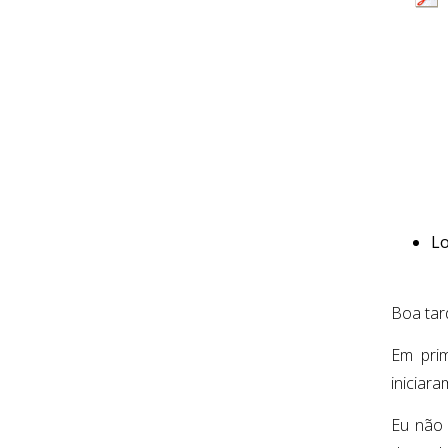
Lo
Boa tar
Em prim
iniciara
Eu não 