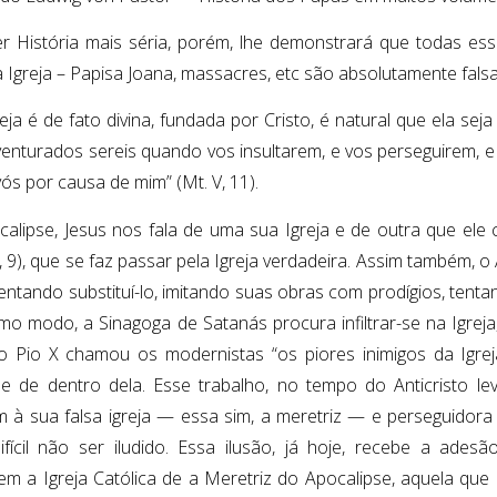
r História mais séria, porém, lhe demonstrará que todas es
a Igreja – Papisa Joana, massacres, etc são absolutamente falsa
eja é de fato divina, fundada por Cristo, é natural que ela seja
enturados sereis quando vos insultarem, e vos perseguirem, e
ós por causa de mim” (Mt. V, 11).
alipse, Jesus nos fala de uma sua Igreja e de outra que ele
, 9), que se faz passar pela Igreja verdadeira. Assim também, o 
tentando substituí-lo, imitando suas obras com prodígios, tenta
o modo, a Sinagoga de Satanás procura infiltrar-se na Igreja
o Pio X chamou os modernistas “os piores inimigos da Igreja”
 e de dentro dela. Esse trabalho, no tempo do Anticristo le
m à sua falsa igreja — essa sim, a meretriz — e perseguidora d
ifícil não ser iludido. Essa ilusão, já hoje, recebe a ade
m a Igreja Católica de a Meretriz do Apocalipse, aquela qu