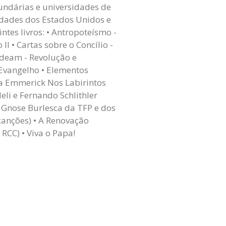
undárias e universidades de
idades dos Estados Unidos e
tes livros: • Antropoteísmo -
I • Cartas sobre o Concílio -
ideam - Revolução e
 Evangelho • Elementos
na Emmerick Nos Labirintos
eli e Fernando Schlithler
a Gnose Burlesca da TFP e dos
canções) • A Renovação
RCC) • Viva o Papa!