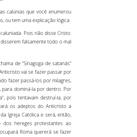
sas calúnias que você enumerou
s, ou tem uma explicação lógica.
 caluniada. Pois não disse Cristo:
 disserem falsamente todo o mal
 chama de “Sinagoga de satanás”
Anticristo vai se fazer passar por
ndo fazer passá-los por milagres,
, para dominá-la por dentro. Por
, pois tentavam destruí-la, por
vará os adeptos do Anticristo a
a Igreja Católica e será, então,
são dos hereges protestantes ao
e ocupará Roma quererá se fazer