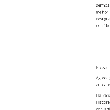
sermos 
melhor 
castigu
contida
———
Prezado
Agradeç
anos lh
Há vári
Histoir
convert