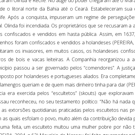
caram Olinda e Recife. No auge do poder chegaram até o Ma
de o litoral norte da Bahia até o Ceará. Estabeleceram sua 
ife. Após a conquista, impuseram um regime de perseguiçõ
al. Olinda foi incendiada. Os proprietários que se recusaram a 
s confiscados e vendidos em hasta pública. Assim, em 1637,
enhos foram confiscados e vendidos a holandeses (PEREIRA,
itaram os invasores, em muitos casos, os holandeses confis
ros de bois e vacas leiteiras. A Companhia reorganizou a a
icípio passou a ser governado pelos “comendores”. A justiç
posto por holandeses e portugueses aliados. Era completament
flamengos queriam e de quem mais dinheiro tinha para dar (PER
ícia era exercida pelos “escultetos” (skouts) que explorava
sau reconheceu, no seu testamento político: “Não há nada 
 as extorsões quotidianas praticadas pelos escultetos nas pr
 as quais esfolam o povo, muito além da contribuição devida p
uma feita, um esculteto multou uma mulher pobre por não te