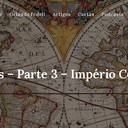
e
Orlando Fedeli
Artigos
Cartas
Podcasts
s – Parte 3 – Império C