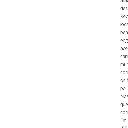
ata
des
Rec
loc
ben
eng
ace
car
mun
com
os 
pol
Nas
que
com
Em 