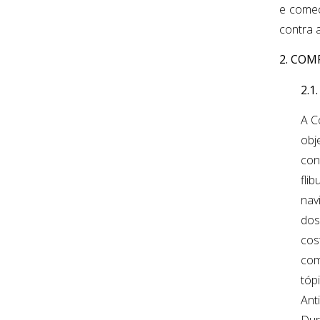
e começ
contra 
2. COM
2.1
A C
obj
con
fli
nav
dos
cos
com
tóp
Ant
Dur