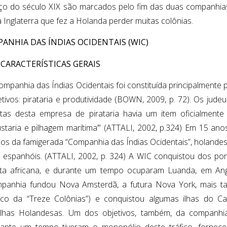
o do século XIX são marcados pelo fim das duas companhias
a Inglaterra que fez a Holanda perder muitas colônias.
PANHIA DAS ÍNDIAS OCIDENTAIS (WIC)
. CARACTERÍSTICAS GERAIS
ompanhia das Índias Ocidentais foi constituída principalmente 
etivos: pirataria e produtividade (BOWN, 2009, p. 72). Os jud
tas desta empresa de pirataria havia um item oficialmente i
bustaria e pilhagem marítima’” (ATTALI, 2002, p.324) Em 15 an
ios da famigerada “Companhia das Índias Ocidentais”, holand
 espanhóis. (ATTALI, 2002, p. 324) A WIC conquistou dos po
ta africana, e durante um tempo ocuparam Luanda, em Ango
panhia fundou Nova Amsterdã, a futura Nova York, mais ta
ico da “Treze Colônias”) e conquistou algumas ilhas do Ca
ilhas Holandesas. Um dos objetivos, também, da companhi
ante um tempo tiveram o monopólio deste tráfico, fornece