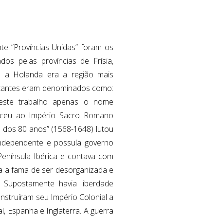
te “Províncias Unidas” foram os
os pelas províncias de Frísia,
mo a Holanda era a região mais
itantes eram denominados como:
neste trabalho apenas o nome
enceu ao Império Sacro Romano
 dos 80 anos” (1568-1648) lutou
independente e possuía governo
Península Ibérica e contava com
nha a fama de ser desorganizada e
. Supostamente havia liberdade
nstruíram seu Império Colonial a
l, Espanha e Inglaterra. A guerra