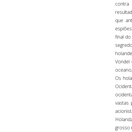
contra 
resulta
que ant
espiões
final d
segredo
holande
Vondel 
oceano,
Os hola
Ocident
ocidenta
vastas 
acionis
Holanda
grosso 