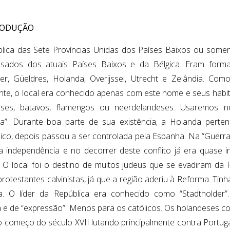
RODUÇÃO
lica das Sete Províncias Unidas dos Países Baixos ou somen
sados dos atuais Países Baixos e da Bélgica. Eram formad
er, Güeldres, Holanda, Overijssel, Utrecht e Zelândia. Co
nte, o local era conhecido apenas com este nome e seus hab
eses, batavos, flamengos ou neerdelandeses. Usaremos 
a”. Durante boa parte de sua existência, a Holanda pert
co, depois passou a ser controlada pela Espanha. Na “Guerra
a independência e no decorrer deste conflito já era quase 
. O local foi o destino de muitos judeus que se evadiram da 
protestantes calvinistas, já que a região aderiu à Reforma. Ti
a. O líder da República era conhecido como “Stadtholder”
sa e de “expressão”. Menos para os católicos. Os holandeses co
do começo do século XVII lutando principalmente contra Portuga