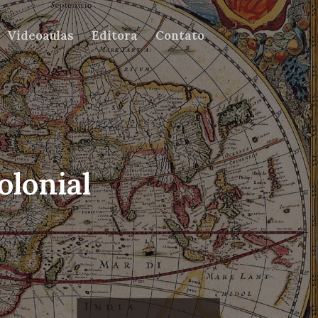
Videoaulas
Editora
Contato
olonial