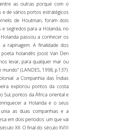
 entre as outras porque com o
 e de vários portos estratégicos
ornelis de Houtman, foram dois
 e segredos para a Holanda, no
 a Holanda passou a conhecer os
 a rapinagem. A finalidade dos
o poeta holandês Joost Van Den
 nos levar, para qualquer mar ou
o mundo” (LANDES, 1998, p.137).
lonial: a Companhia das Índias
meira explorou pontos da costa
 Sul, pontos da África oriental e
 enriquecer a Holanda e o seus
isa unia as duas companhias e a
esa em dois períodos: um que vai
culo XX. O final do século XVIII