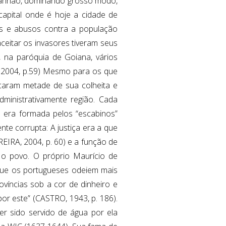
ranhão, dominando grosso modo,
capital onde é hoje a cidade de
es e abusos contra a população
aceitar os invasores tiveram seus
 na paróquia de Goiana, vários
 2004, p.59) Mesmo para os que
caram metade de sua colheita e
dministrativamente região. Cada
a era formada pelos “escabinos”
e corrupta: A justiça era a que
EIRA, 2004, p. 60) e a função de
m o povo. O próprio Maurício de
que os portugueses odeiem mais
ovíncias sob a cor de dinheiro e
or este” (CASTRO, 1943, p. 186).
r sido servido de água por ela