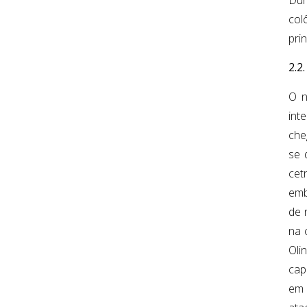
col
pri
2.2
O n
int
che
se 
cet
emb
de 
na 
Oli
cap
em 