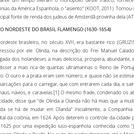
ônias da América Espanhola, o “asiento” (KOOT, 2011). Tornou
ncipal fonte de renda dos judeus de Amsterdã provinha dela (ATT
. O NORDESTE DO BRASIL FLAMENGO (1630-1654)
ordeste brasileiro, no século XVII, era bastante rico (GRUZI
eressou por ele. Olinda, na descrição do Frei Manuel Calado
gada dos holandeses a mais deliciosa, próspera, abundante, e
disser a mais rica de quantas ultramarinas o Reino de Port
ro. O ouro e a prata eram sem número, e quase não se estimav
arcações para o carregar, que com entrarem cada dia, e saí
naus, navios, e caravelas.[1] O mesmo frade, condenado os 
cidade, disse que “de Olinda a Olanda não há mais que a muda
nda se há de mudar em Olanda” Inicialmente, a Companhia i
ital da colônia, em 1624. Após deterem o controle da cidade 
1625 por uma expedição luso-espanhola conhecida como “