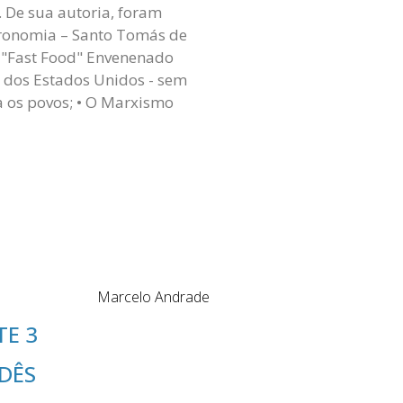
. De sua autoria, foram
stronomia – Santo Tomás de
m "Fast Food" Envenenado
ia dos Estados Unidos - sem
a os povos; • O Marxismo
Marcelo Andrade
TE 3
DÊS