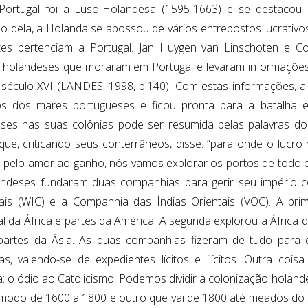
Portugal foi a Luso-Holandesa (1595-1663) e se destacou
do dela, a Holanda se apossou de vários entrepostos lucrativos
es pertenciam a Portugal. Jan Huygen van Linschoten e C
 holandeses que moraram em Portugal e levaram informações
o século XVI (LANDES, 1998, p.140). Com estas informações,
s dos mares portugueses e ficou pronta para a batalha e
ses nas suas colônias pode ser resumida pelas palavras d
que, criticando seus conterrâneos, disse: “para onde o lucro
 pelo amor ao ganho, nós vamos explorar os portos de todo 
ndeses fundaram duas companhias para gerir seu império co
ais (WIC) e a Companhia das Índias Orientais (VOC). A pri
l da África e partes da América. A segunda explorou a África do
partes da Ásia. As duas companhias fizeram de tudo para
tas, valendo-se de expedientes lícitos e ilícitos. Outra co
: o ódio ao Catolicismo. Podemos dividir a colonização holand
modo de 1600 a 1800 e outro que vai de 1800 até meados do sé