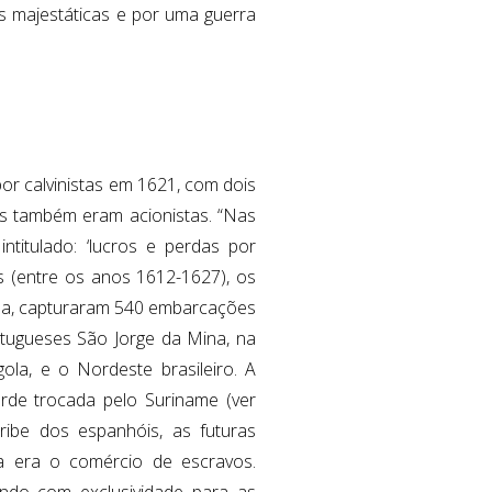
 majestáticas e por uma guerra
por calvinistas em 1621, com dois
eus também eram acionistas. “Nas
ntitulado: ‘lucros e perdas por
os (entre os anos 1612-1627), os
esa, capturaram 540 embarcações
rtugueses São Jorge da Mina, na
la, e o Nordeste brasileiro. A
rde trocada pelo Suriname (ver
ribe dos espanhóis, as futuras
a era o comércio de escravos.
ndo com exclusividade para as