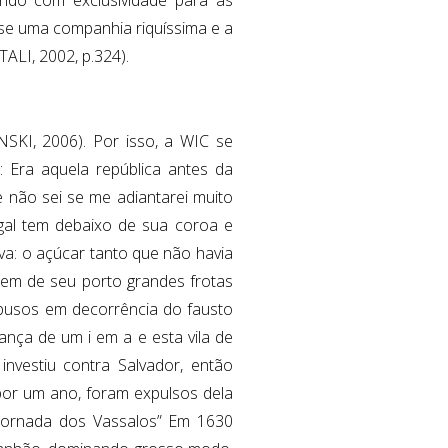
-se uma companhia riquíssima e a
ALI, 2002, p.324).
NSKI, 2006). Por isso, a WIC se
: Era aquela república antes da
 não sei se me adiantarei muito
ugal tem debaixo de sua coroa e
a: o açúcar tanto que não havia
rem de seu porto grandes frotas
abusos em decorrência do fausto
nça de um i em a e esta vila de
nvestiu contra Salvador, então
por um ano, foram expulsos dela
Jornada dos Vassalos” Em 1630