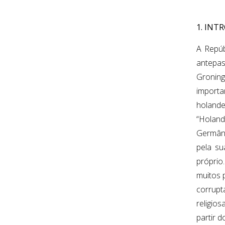
1. INT
A Repúb
antepas
Groning
importa
holand
“Holand
Germâni
pela su
próprio
muitos 
corrupt
religio
partir 