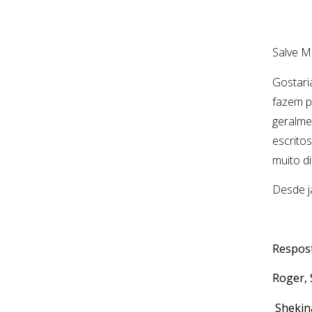
Salve M
Gostari
fazem p
geralme
escrito
muito di
Desde j
Respos
Roger, 
Shekina