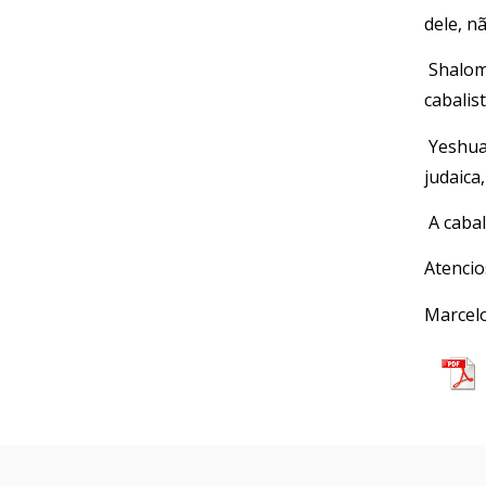
dele, nã
Shalom 
cabalis
Yeshua 
judaica
A cabal
Atenci
Marcel