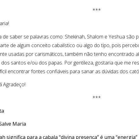
***
aria!
a de saber se palavras como: Shekinah, Shalom e Yeshua são p
arte de algum conceito cabalístico ou algo do tipo, pois perc
nte usadas por carismáticos, também não tenho encontrado a
s dos santos e/ou dos papas. Por gentileza, gostaria que me r
fícil encontrar fontes confiáveis para sanar as dúvidas dos cató
á Agradeço!
***
ta
Salve Maria
h significa para a cabala “divina presença” é uma “energia”