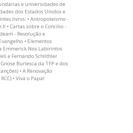
undárias e universidades de
idades dos Estados Unidos e
tes livros: • Antropoteísmo -
I • Cartas sobre o Concílio -
ideam - Revolução e
 Evangelho • Elementos
na Emmerick Nos Labirintos
eli e Fernando Schlithler
a Gnose Burlesca da TFP e dos
canções) • A Renovação
RCC) • Viva o Papa!