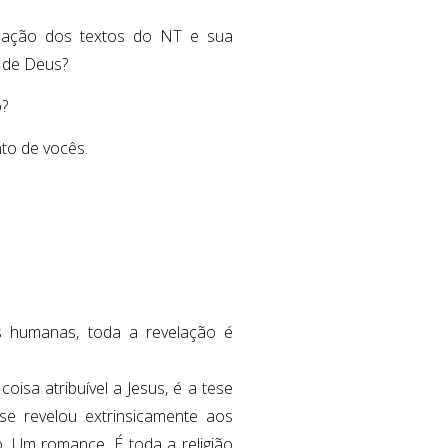
rmação dos textos do NT e sua
 de Deus?
?
to de vocês.
es humanas, toda a revelação é
sa atribuível a Jesus, é a tese
e revelou extrinsicamente aos
. Um romance. É toda a religião