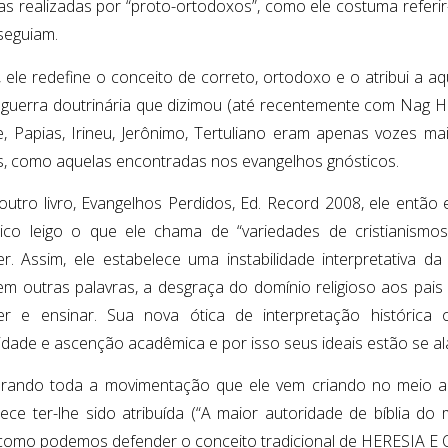
ras realizadas por “proto-ortodoxos”, como ele costuma referir
seguiam.
, ele redefine o conceito de correto, ortodoxo e o atribui a
guerra doutrinária que dizimou (até recentemente com Nag Ha
e, Papias, Irineu, Jerônimo, Tertuliano eram apenas vozes ma
s, como aquelas encontradas nos evangelhos gnósticos.
utro livro, Evangelhos Perdidos, Ed. Record 2008, ele então
ico leigo o que ele chama de “variedades de cristianism
r. Assim, ele estabelece uma instabilidade interpretativa d
, em outras palavras, a desgraça do domínio religioso aos pais
r e ensinar. Sua nova ótica de interpretação histórica 
idade e ascenção acadêmica e por isso seus ideais estão se a
erando toda a movimentação que ele vem criando no meio 
ece ter-lhe sido atribuída (“A maior autoridade de bíblia d
, como podemos defender o conceito tradicional de HERESIA 