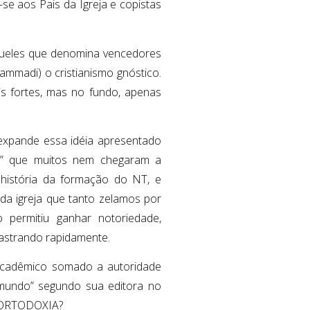
-se aos Pais da Igreja e copistas
 aqueles que denomina vencedores
mmadi) o cristianismo gnóstico.
is fortes, mas no fundo, apenas
 expande essa idéia apresentado
os” que muitos nem chegaram a
a história da formação do NT, e
 da igreja que tanto zelamos por
o permitiu ganhar notoriedade,
lastrando rapidamente.
acadêmico somado a autoridade
o mundo” segundo sua editora no
E ORTODOXIA?