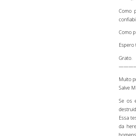
Como p
confiab
Como po
Espero 
Grato.
———
Muito p
Salve M
Se os e
destruid
Essa te
da here
homens.