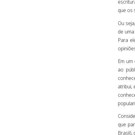
escritu
que os 
Ou seja
de uma 
Para el
opiniõe
Em um o
ao públ
conhece
atribui
conhece
popular
Consid
que par
Brasil)