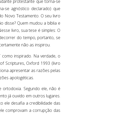
udante protestante que torna-se
na-se agnóstico declarado) que
 do Novo Testamento. O seu livro
ão disse? Quem mudou a bíblia e
Nesse livro, sua tese é simples: O
decorrer do tempo, portanto, se
certamente não as inspirou.
T como inspirado. Na verdade, o
f Scriptures, Oxford 1993 (livro
ciona apresentar as razões pelas
zões apologéticas.
e ortodoxia. Segundo ele, não é
ento já ouvido em outros lugares.
 ele desafia a credibilidade das
o ele comprovam a corrupção das