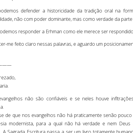
odemos defender a historicidade da tradição oral na fo
ilidade, não com poder dominante, mas como verdade da parte
demos responder a Erhman como ele merece ser respondido
ter-me feito claro nessas palavras, e aguardo um posicionamen
———
rezado,
aria.
vangelhos não são confiáveis e se neles houve infltraçõ
a.
se de que nos evangelhos não há praticamente senão pouco coi
sia modernista, para a qual não há verdade e nem Deus s
 A Sagrada Escritura passa a ser um livro totamente humano