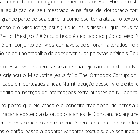
atia de estudos teológicos conheci o autor Bart Ehrman (est
 na aquisição de seu mestrado e na fase de doutorado tor
 grande parte de sua carreira como escritor a atacar o texto
moso é o Misquoting Jesus (O que Jesus disse? O que Jesus n
 – Ed. Prestígio 2006) cujo texto é dedicado ao público leigo. 
é um conjunto de livros confiáveis, pois foram alterados no 
o se deu ao trabalho de conservar suas palavras originais Ele 
nto, esse livro é apenas suma de sua rejeição ao texto do N
ue originou o Misquoting Jesus foi o The Orthodox Corruption o
licado em português ainda). Na introdução desse livro ele iten
credita na inserção de informações extra-autores do NT por ra
iro ponto que ele ataca é o conceito tradicional de heresia 
l traçar a existência da ortodoxia antes de Constantino, argum
mir novos conceitos entre o que é herético e o que é ortodoxo
ras e então passa a apontar variantes textuais, que segund