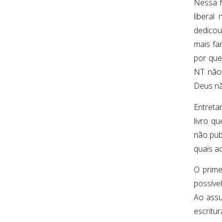
Nessa f
liberal
dedicou
mais fa
por que?
NT não 
Deus nã
Entreta
livro q
não pub
quais a
O prime
possíve
Ao assu
escritu