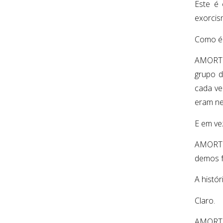
Este é 
exorcis
Como é 
AMORTH:
grupo d
cada ve
eram nec
E em ve
AMORTH:
demos f
A histór
Claro.
AMORTH: