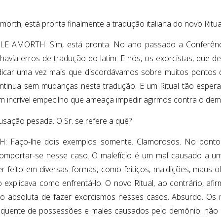
morth, está pronta finalmente a tradução italiana do novo Ritu
E AMORTH: Sim, está pronta. No ano passado a Conferênci
havia erros de tradução do latim. E nós, os exorcistas, que de
dicar uma vez mais que discordávamos sobre muitos pontos d
ontinua sem mudanças nesta tradução. E um Ritual tão esper
Um incrível empecilho que ameaça impedir agirmos contra o dem
sação pesada. O Sr. se refere a quê?
 Faço-lhe dois exemplos somente. Clamorosos. No ponto 1
mportar-se nesse caso. O malefício é um mal causado a u
r feito em diversas formas, como feitiços, maldições, maus-o
explicava como enfrentá-lo. O novo Ritual, ao contrário, af
ão absoluta de fazer exorcismos nesses casos. Absurdo. Os 
eqüente de possessões e males causados pelo demônio: não