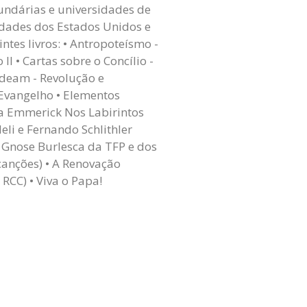
undárias e universidades de
idades dos Estados Unidos e
tes livros: • Antropoteísmo -
I • Cartas sobre o Concílio -
ideam - Revolução e
 Evangelho • Elementos
na Emmerick Nos Labirintos
eli e Fernando Schlithler
a Gnose Burlesca da TFP e dos
canções) • A Renovação
RCC) • Viva o Papa!