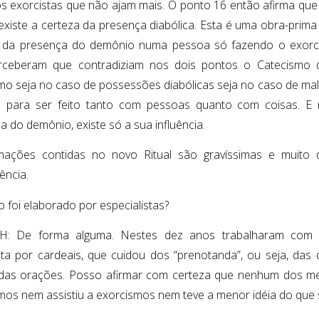
os exorcistas que não ajam mais. O ponto 16 então afirma qu
existe a certeza da presença diabólica. Esta é uma obra-prima
 da presença do demônio numa pessoa só fazendo o exorci
ceberam que contradiziam nos dois pontos o Catecismo da
mo seja no caso de possessões diabólicas seja no caso de mal
 para ser feito tanto com pessoas quanto com coisas. E 
a do demônio, existe só a sua influência.
mações contidas no novo Ritual são gravíssimas e muito 
ência.
 foi elaborado por especialistas?
: De forma alguma. Nestes dez anos trabalharam com o
a por cardeais, que cuidou dos “prenotanda”, ou seja, das di
das orações. Posso afirmar com certeza que nenhum dos m
mos nem assistiu a exorcismos nem teve a menor idéia do que