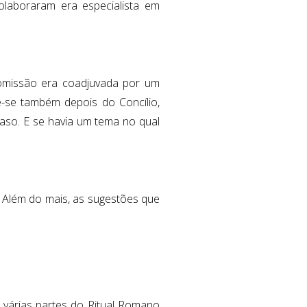
olaboraram era especialista em
omissão era coadjuvada por um
-se também depois do Concílio,
aso. E se havia um tema no qual
 Além do mais, as sugestões que
 várias partes do Ritual Romano