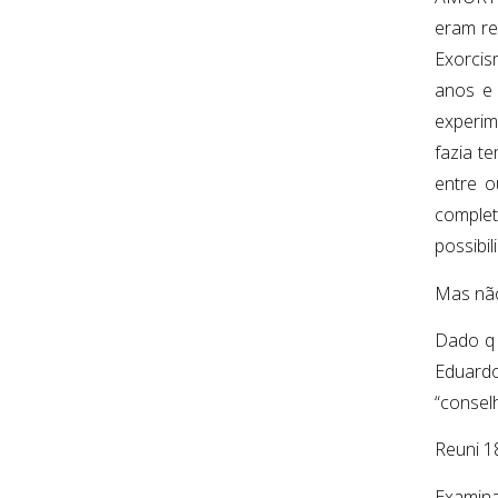
eram re
Exorcis
anos e 
experim
fazia t
entre o
comple
possibil
Mas não
Dado q 
Eduardo
“consel
Reuni 1
Examina