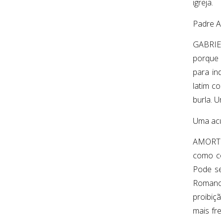
igreja.
Padre A
GABRIEL
porque 
para in
latim c
burla. 
Uma acu
AMORTH:
como co
Pode se
Romano 
proibiç
mais fr