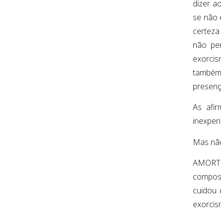
dizer a
se não 
certeza
não per
exorcis
também
presenç
As afir
inexperi
Mas não
AMORTH
compost
cuidou 
exorcis