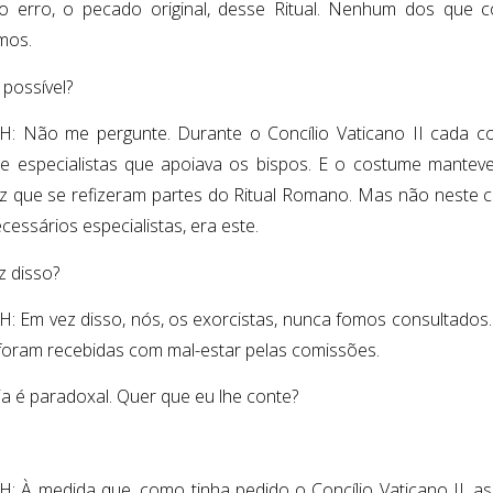
o erro, o pecado original, desse Ritual. Nenhum dos que c
mos.
possível?
 Não me pergunte. Durante o Concílio Vaticano II cada c
e especialistas que apoiava os bispos. E o costume manteve
z que se refizeram partes do Ritual Romano. Mas não neste c
essários especialistas, era este.
z disso?
 Em vez disso, nós, os exorcistas, nunca fomos consultados.
oram recebidas com mal-estar pelas comissões.
ia é paradoxal. Quer que eu lhe conte?
 À medida que, como tinha pedido o Concílio Vaticano II, as