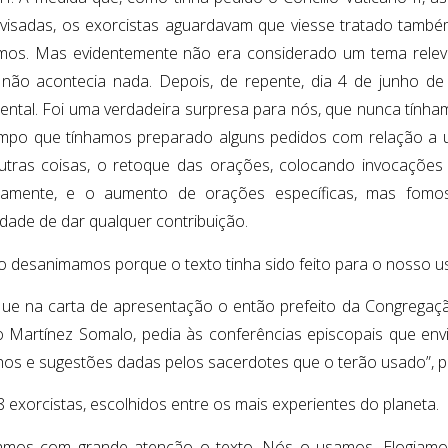
visadas, os exorcistas aguardavam que viesse tratado também o 
mos. Mas evidentemente não era considerado um tema rele
não acontecia nada. Depois, de repente, dia 4 de junho de 19
ental. Foi uma verdadeira surpresa para nós, que nunca tínham
empo que tínhamos preparado alguns pedidos com relação a u
utras coisas, o retoque das orações, colocando invocaçõe
tamente, e o aumento de orações específicas, mas fomo
idade de dar qualquer contribuição.
 desanimamos porque o texto tinha sido feito para o nosso u
ue na carta de apresentação o então prefeito da Congregação
 Martínez Somalo, pedia às conferências episcopais que en
hos e sugestões dadas pelos sacerdotes que o terão usado”, p
8 exorcistas, escolhidos entre os mais experientes do planeta.
mos com grande atenção o texto. Nós o usamos. Elogiamos 