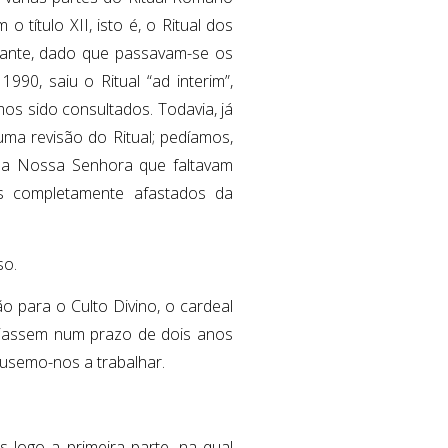
título XII, isto é, o Ritual dos
vante, dado que passavam-se os
90, saiu o Ritual “ad interim”,
os sido consultados. Todavia, já
ma revisão do Ritual; pedíamos,
s a Nossa Senhora que faltavam
s completamente afastados da
so.
 para o Culto Divino, o cardeal
viassem num prazo de dois anos
usemo-nos a trabalhar.
logo a primeira parte, na qual