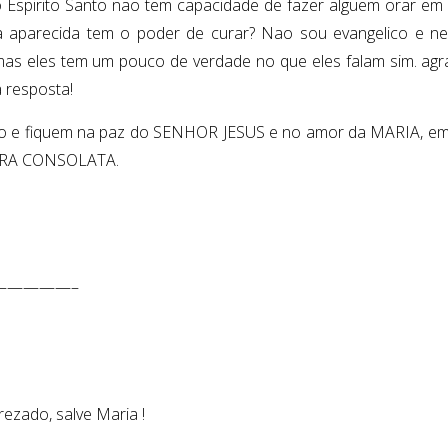
 o Espirito Santo nao tem capacidade de fazer alguem orar em
 aparecida tem o poder de curar? Nao sou evangelico e n
 mas eles tem um pouco de verdade no que eles falam sim. a
 resposta!
o e fiquem na paz do SENHOR JESUS e no amor da MARIA, em 
RA CONSOLATA.
—————–
rezado, salve Maria !