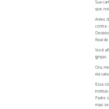
Sua car
que, no
Antes d
contra 
Desleix
Real de
Você afi
igrejas.
Ora, me
ela salv
Essa cl
institu
Padre s
mais se