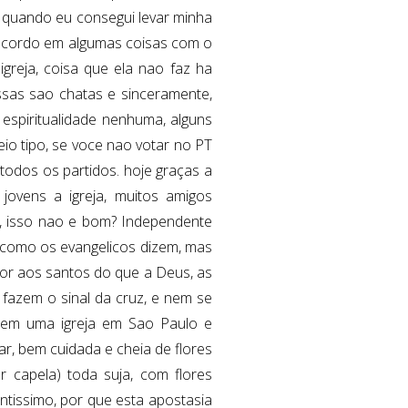
oi quando eu consegui levar minha
oncordo em algumas coisas com o
greja, coisa que ela nao faz ha
ssas sao chatas e sinceramente,
espiritualidade nenhuma, alguns
eio tipo, se voce nao votar no PT
odos os partidos. hoje graças a
jovens a igreja, muitos amigos
o, isso nao e bom? Independente
, como os evangelicos dizem, mas
alor aos santos do que a Deus, as
fazem o sinal da cruz, e nem se
 em uma igreja em Sao Paulo e
ar, bem cuidada e cheia de flores
 capela) toda suja, com flores
ntissimo, por que esta apostasia