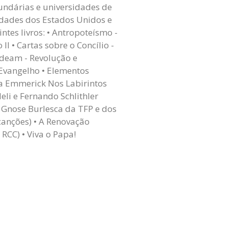
undárias e universidades de
idades dos Estados Unidos e
tes livros: • Antropoteísmo -
I • Cartas sobre o Concílio -
ideam - Revolução e
 Evangelho • Elementos
na Emmerick Nos Labirintos
eli e Fernando Schlithler
a Gnose Burlesca da TFP e dos
canções) • A Renovação
RCC) • Viva o Papa!