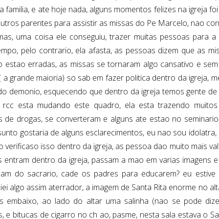
a familia, e ate hoje nada, alguns momentos felizes na igreja f
utros parentes para assistir as missas do Pe Marcelo, nao c
mas, uma coisa ele conseguiu, trazer muitas pessoas para a i
empo, pelo contrario, ela afasta, as pessoas dizem que as mi
o estao erradas, as missas se tornaram algo cansativo e sem 
 a grande maioria) so sab em fazer politica dentro da igreja, m
do demonio, esquecendo que dentro da igreja temos gente de t
rcc esta mudando este quadro, ela esta trazendo muitos 
s de drogas, se converteram e alguns ate estao no seminari
sunto gostaria de alguns esclarecimentos, eu nao sou idolatra
o verificaso isso dentro da igreja, as pessoa dao muito mais v
 entram dentro da igreja, passam a mao em varias imagens e 
am do sacrario, cade os padres para educarem? eu estive
iei algo assim aterrador, a imagem de Santa Rita enorme no alt
s embaixo, ao lado do altar uma salinha (nao se pode dizer
, e bitucas de cigarro no ch ao, pasme, nesta sala estava o Sa