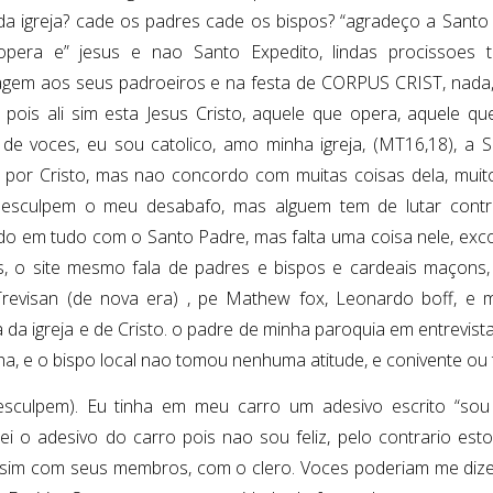
da igreja? cade os padres cade os bispos? “agradeço a Santo 
pera e” jesus e nao Santo Expedito, lindas procissoes 
em aos seus padroeiros e na festa de CORPUS CRIST, nada
, pois ali sim esta Jesus Cristo, aquele que opera, aquele qu
 de voces, eu sou catolico, amo minha igreja, (MT16,18), a S
 por Cristo, mas nao concordo com muitas coisas dela, m
esculpem o meu desabafo, mas alguem tem de lutar contra
o em tudo com o Santo Padre, mas falta uma coisa nele, exc
s, o site mesmo fala de padres e bispos e cardeais maçons,
revisan (de nova era) , pe Mathew fox, Leonardo boff, e 
 da igreja e de Cristo. o padre de minha paroquia em entrevista 
ha, e o bispo local nao tomou nenhuma atitude, e conivente ou
sculpem). Eu tinha em meu carro um adesivo escrito “sou fe
ei o adesivo do carro pois nao sou feliz, pelo contrario e
e sim com seus membros, com o clero. Voces poderiam me diz