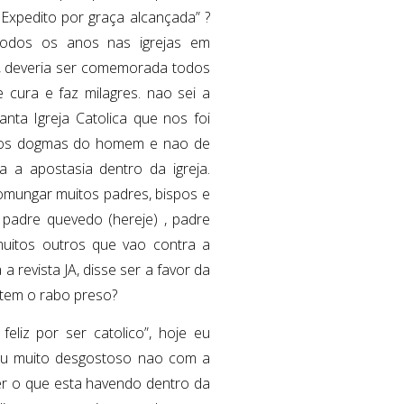
Expedito por graça alcançada” ?
todos os anos nas igrejas em
, deveria ser comemorada todos
e cura e faz milagres. nao sei a
anta Igreja Catolica que nos foi
uitos dogmas do homem e nao de
 a apostasia dentro da igreja.
omungar muitos padres, bispos e
 padre quevedo (hereje) , padre
muitos outros que vao contra a
a revista JA, disse ser a favor da
 tem o rabo preso?
liz por ser catolico”, hoje eu
stou muito desgostoso nao com a
er o que esta havendo dentro da