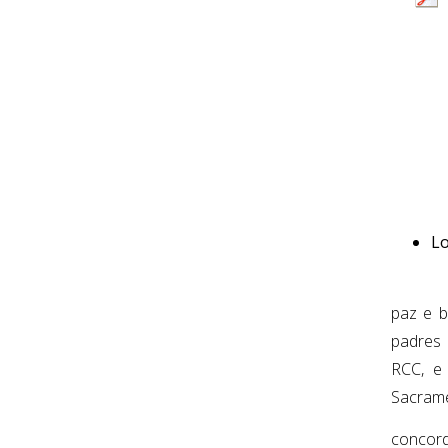
Lo
paz e b
padres 
RCC, e 
Sacrame
concord