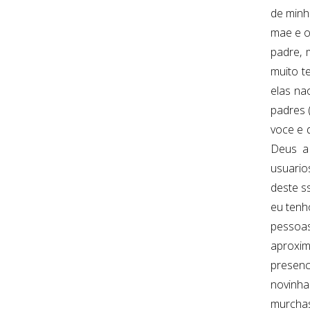
de minh
mae e o
padre, 
muito t
elas na
padres (
voce e 
Deus a 
usuario
deste s
eu tenh
pessoas
aproxim
presenc
novinha
murchas