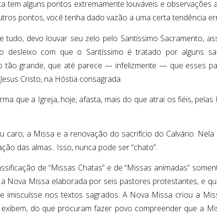
ta tem alguns pontos extremamente louváveis e observações 
utros pontos, você tenha dado vazão a uma certa tendência er
e tudo, devo louvar seu zelo pelo Santíssimo Sacramento, a
o desleixo com que o Santíssimo é tratado por alguns sa
o tão grande, que até parece — infelizmente — que esses p
 Jesus Cristo, na Hóstia consagrada.
rma que a Igreja, hoje, afasta, mais do que atrai os fiéis, pel
u caro, a Missa e a renovação do sacrifício do Calvário. Nel
ação das almas.. Isso, nunca pode ser “chato”.
assificação de “Missas Chatas” e de “Missas animadas” some
iu a Nova Missa elaborada por seis pastores protestantes, e que
e imiscuísse nos textos sagrados. A Nova Missa criou a Mi
 exibem, do que procuram fazer povo compreender que a Miss