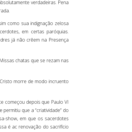
absolutamente verdadeiras. Pena
rada.
ssim como sua indignação zelosa
cerdotes, em certas paróquias.
adres já não crêem na Presença
as Missas chatas que se rezam nas
a Cristo morre de modo incruento
nte começou depois que Paulo VI
 permitiu que a “criatividade” do
ssa-show, em que os sacerdotes
a é ac renovação do sacrifício