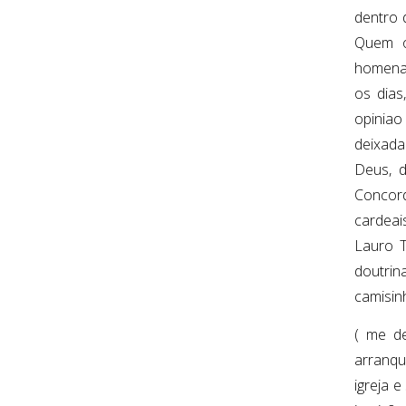
dentro 
Quem o
homenag
os dias
opiniao
deixada
Deus, d
Concord
cardeai
Lauro T
doutrina
camisin
( me de
arranqu
igreja 