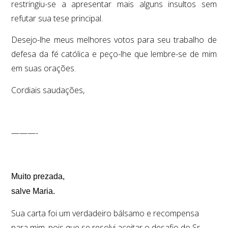
restringiu-se a apresentar mais alguns insultos sem
refutar sua tese principal.
Desejo-lhe meus melhores votos para seu trabalho de
defesa da fé católica e peço-lhe que lembre-se de mim
em suas orações.
Cordiais saudações,
———-
Muito prezada,
salve Maria.
Sua carta foi um verdadeiro bálsamo e recompensa
para mim, pois que se resolvi aceitar o desafio do Sr.